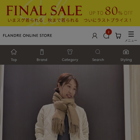
2
メニュー
Top
Brand
Category
Search
Styling