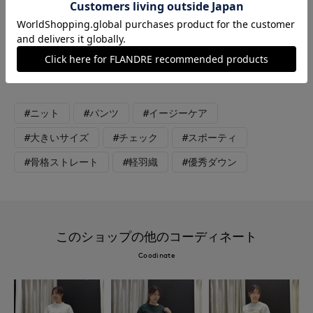
ママたちの強い味方。タイオンのダウンはデイリーに使えるアイ
テムなので色違いで欲しい方も多いのでは！？ワイドパンツも起
毛感のある素材で暖かみがあり、寒い公園にもバッチリ。インナ
ーにラクーンニットを着れば厚着せずにオッケーです。ニットは
スッキリなシルエットです。
#ニット
#パンツ
#イージーケア
#大きいサイズ
#チェック
#スポーティ
#骨格ストレート
#軽羽織
#優秀ダウン
このショップの他のコーディネート
Coodinate