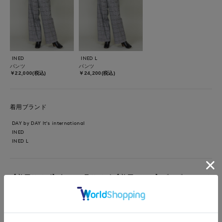
INED
INED L
パンツ
パンツ
￥22,000(税込)
￥24,200(税込)
着用ブランド
DAY by DAY It's international
INED
INED L
【着用サイズ】全て：9号サイズ 【着用カラー】ブルゾン：アイ
ボリー ニット：チャコールグレー パンツ：柄大 『子供と公
園コーデ』 寒い季節にパッと明るめのアウターがコーデの引き
立て役に。ショート丈で本当に軽くて、パッと羽織れるダウンは