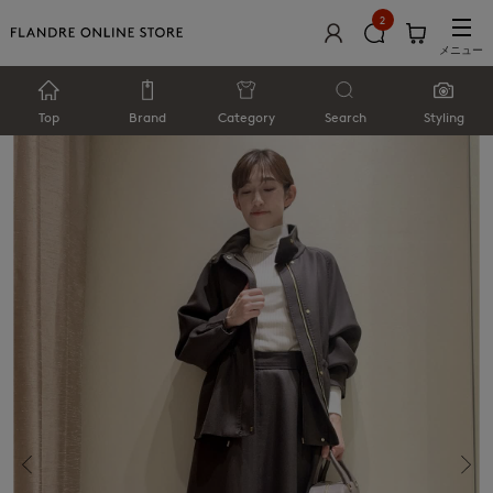
2
メニュー
Top
Brand
Category
Search
Styling