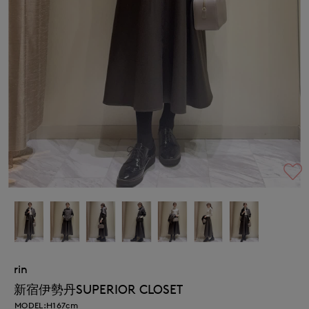
rin
新宿伊勢丹SUPERIOR CLOSET
MODEL:H167cm