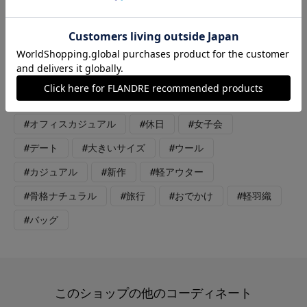
ったりで、厚手のニットも着込めます。 同素材のサーキュラー
スカートや、インナーにホワイトカラー合わせた、カジュアルす
ぎないブルゾンスタイルです。 深みのある、すてきなダークブ
ラウンカラーです。
#スカート
#ニット
#ジャケット
#オフィスカジュアル
#休日
#女子会
#デート
#大きいサイズ
#ウール
#カジュアル
#新作
#軽アウター
#骨格ナチュラル
#旅行
#おでかけ
#軽羽織
#バッグ
このショップの他のコーディネート