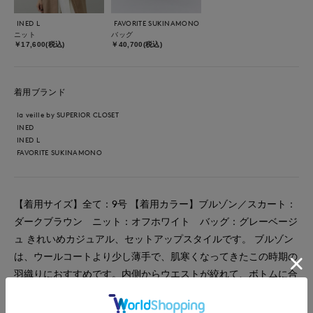
INED L
FAVORITE SUKINAMONO
ニット
バッグ
￥17,600(税込)
￥40,700(税込)
着用ブランド
la veille by SUPERIOR CLOSET
INED
INED L
FAVORITE SUKINAMONO
【着用サイズ】全て：9号 【着用カラー】ブルゾン／スカート：
ダークブラウン ニット：オフホワイト バッグ：グレーベージ
ュ きれいめカジュアル、セットアップスタイルです。 ブルゾン
は、ウールコートより少し薄手で、肌寒くなってきたこの時期の
羽織りにおすすめです。内側からウエストが絞れて、ボトムに合
わせてボリュームの調整ができます。 袖口もお好みでスナップ
ボタンで絞り、すっきりブラウンジングもできます。アームがゆ