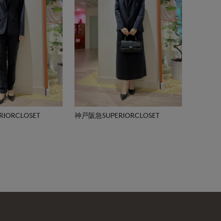
IORCLOSET
神戸阪急SUPERIORCLOSET