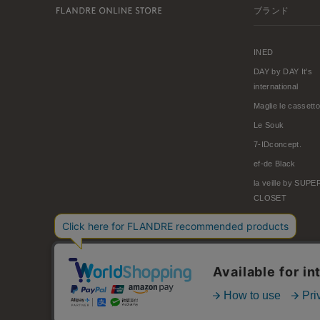
ブランド
INED
DAY by DAY It's
international
Maglie le cassetto
Le Souk
7-IDconcept.
ef-de Black
la veille by SUP
CLOSET
© FLANDRE CO., LTD.
お問い合わせ