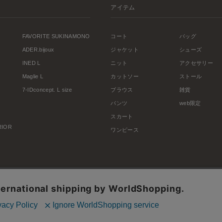
アイテム
FAVORITE SUKINAMONO
コート
バッグ
ADER.bijoux
ジャケット
シューズ
INED L
ニット
アクセサリー
Maglie L
カットソー
ストール
7-IDconcept. L size
ブラウス
雑貨
パンツ
web限定
スカート
ERIOR
ワンピース
利用規約
会社概要
プライバシーポリシー
特定商取引・古物営業法に基づく表示