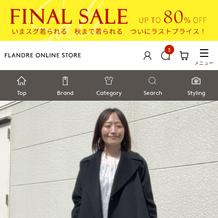
3
メニュー
Top
Brand
Category
Search
Styling