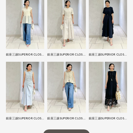
銀座三越SUPERIOR CLOSET GINZA
銀座三越SUPERIOR CLOSET GINZA
銀座三越SUPERIOR CLOSET GINZA
銀座三越SUPERIOR CLOSET GINZA
銀座三越SUPERIOR CLOSET GINZA
銀座三越SUPERIOR CLOSET GINZA