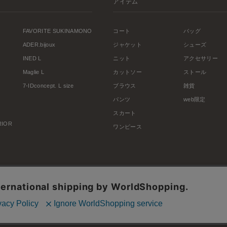
アイテム
FAVORITE SUKINAMONO
コート
バッグ
ADER.bijoux
ジャケット
シューズ
INED L
ニット
アクセサリー
Maglie L
カットソー
ストール
7-IDconcept. L size
ブラウス
雑貨
パンツ
web限定
スカート
ERIOR
ワンピース
利用規約
会社概要
プライバシーポリシー
特定商取引・古物営業法に基づく表示