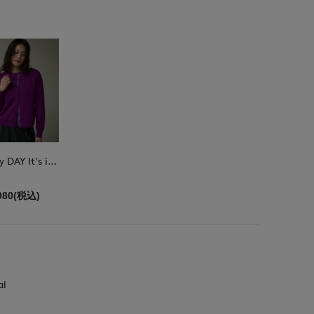
DAY by DAY It's international
980(税込)
al