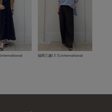
nternational
福岡三越I.T.'S.international