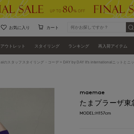
お気に入り
カート
アウトレット
スタイリング
ランキング
再入荷アイテム
ernationalのスタッフスタイリング・コーデ
DAY by DAY It's internationalニット
maemae
たまプラーザ東急I.T.
MODEL:H157cm