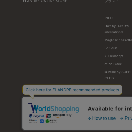
ブランド
INED
DAY by DAY It's
international
Maglie le cassetto
Le Souk
7-IDconcept.
ef-de Black
la veille by SUP
CLOSET
© FLANDRE CO., LTD.
お問い合わせ