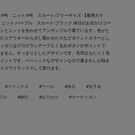
9号 ニット:9号 スカート:フリーサイズ 【着用カラ
 ニット:パープル スカート:ブラック 休日のお出かけコー
ガンとニットを合わせてアンサンブルで着ています。色がと
したりアウターから少し覗かせたりなどポイントカラーとし
ディガンはグログランテープとくるみボタンがポイントで
ぎません。すっきりとしたデザインです。毛羽立ちにくく毛
ポイントです。ベーシックなデザインなので着まわしが効き
サイズでリラックスして穿けます。
#リラックス
#ウール
#休日
#女子会
ブル
#旅行
#おでかけ
#カーディガン