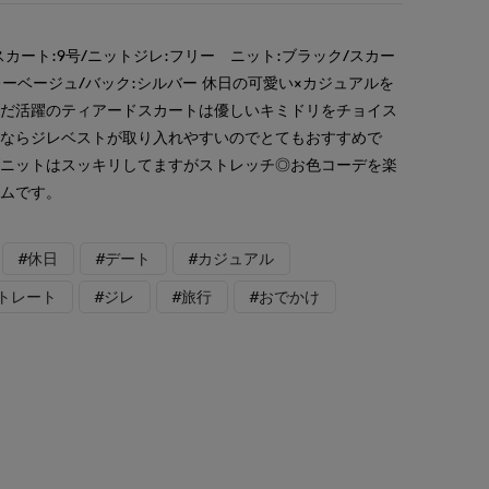
スカート:9号/ニットジレ:フリー ニット:ブラック/スカー
レーベージュ/バック:シルバー 休日の可愛い×カジュアルを
まだ活躍のティアードスカートは優しいキミドリをチョイス
るならジレベストが取り入れやすいのでとてもおすすめで
ブニットはスッキリしてますがストレッチ◎お色コーデを楽
テムです。
#休日
#デート
#カジュアル
トレート
#ジレ
#旅行
#おでかけ