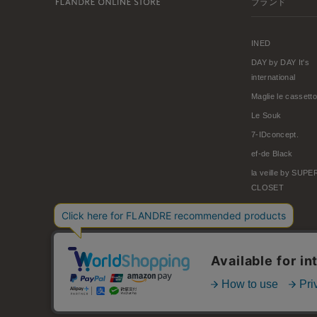
ブランド
INED
DAY by DAY It's
international
Maglie le cassetto
Le Souk
7-IDconcept.
ef-de Black
la veille by SUP
CLOSET
© FLANDRE CO., LTD.
お問い合わせ