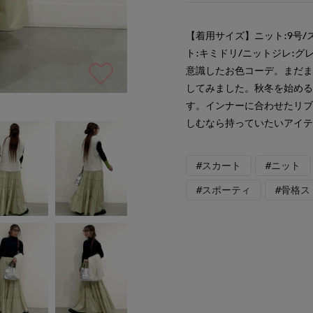
【着用サイズ】ニット:9号/
ト:キミドリ/ニットジレ:グ
意識したお色コーデ。まだ
してみました。秋冬を始め
す。インナーに合わせたリ
しむなら持っていたいアイ
#スカート
#ニット
#スポーティ
#骨格ス