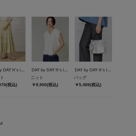
DAY by DAY It's international
DAY by DAY It's international
DAY by DAY It's international
ト
ニット
バッグ
970(税込)
￥9,900(税込)
￥5,489(税込)
al