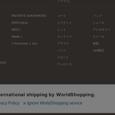
アイテム
FAVORITE SUKINAMONO
コート
バッグ
ADER.bijoux
ジャケット
シューズ
INED L
ニット
アクセサリー
Maglie L
カットソー
ストール
7-IDconcept. L size
ブラウス
雑貨
パンツ
web限定
スカート
ERIOR
ワンピース
利用規約
会社概要
プライバシーポリシー
特定商取引・古物営業法に基づく表示