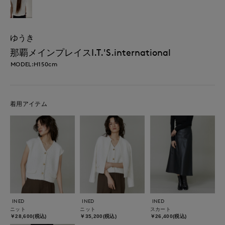
ゆうき
那覇メインプレイスI.T.'S.international
MODEL:H150cm
着用アイテム
INED
INED
INED
ニット
ニット
スカート
￥28,600(税込)
￥35,200(税込)
￥26,400(税込)