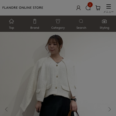
2
メニュー
Top
Brand
Category
Search
Styling