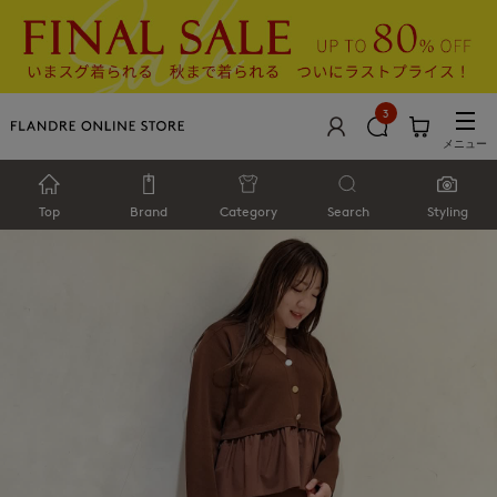
3
メニュー
Top
Brand
Category
Search
Styling