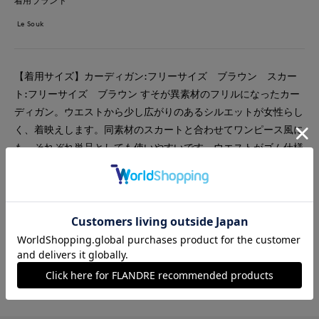
着用ブランド
Le Souk
【着用サイズ】カーディガン:フリーサイズ ブラウン スカー
ト:フリーサイズ ブラウン すそが異素材のフリルになったカー
ディガン。ウエストから少し広がりのあるシルエットが女性らし
く、着映えします。同素材のスカートと合わせてワンピース風に
も、それぞれ単品としても使いやすいです。ウエストがゴム仕様
のため、楽ちんです。
#スカート
#セットアップ
#オフィスカジュアル
#リラックス
#休日
#女子会
#大きいサイズ
#骨格ストレート
#カーディガン
#旅行
#おでかけ
#軽羽織