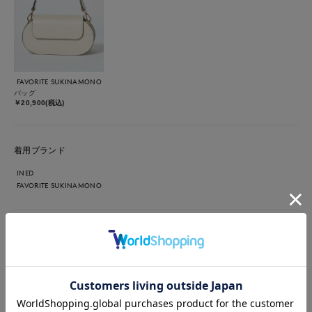
FAVORITE SUKINAMONO
バッグ
￥20,900(税込)
着用ブランド
INED
FAVORITE SUKINAMONO
【着用カラー/サイズ】 ジレ：カーキ9号 ニット：ホワイト9
号 デニム：インディゴ7号 バッグ：オフホワイト ボクシー
シルエットのジレをプラスし秋モードスタート。正統派テーラー
ドカラーやヒップを隠す長め丈でオンオフ両用で活躍間違いなし
な一枚。シアニットとデニムのシンプルなコーディネートを堅苦