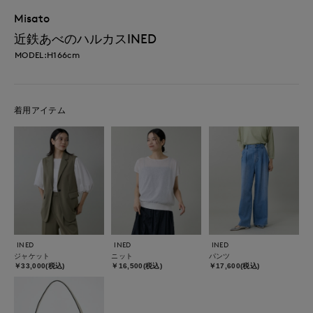
Misato
近鉄あべのハルカスINED
MODEL:H166cm
着用アイテム
INED
INED
INED
ジャケット
ニット
パンツ
￥33,000(税込)
￥16,500(税込)
￥17,600(税込)