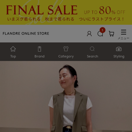
3
メニュー
Top
Brand
Category
Search
Styling