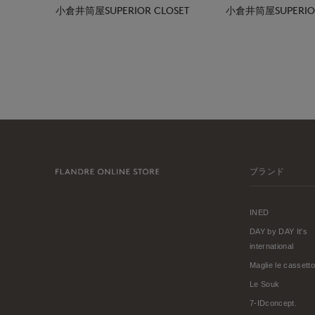
小倉井筒屋SUPERIOR CLOSET
小倉井筒屋SUPERIOR
ブランド
INED
DAY by DAY It's
international
Maglie le cassetto
Le Souk
7-IDconcept.