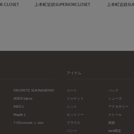
 CLOSET
上本町近鉄SUPERIORCLOSET
上本町近鉄SUPE
アイテム
FAVORITE SUKINAMONO
コート
バッグ
ADER.bijoux
ジャケット
シューズ
INED L
ニット
アクセサリー
Maglie L
カットソー
ストール
7-IDconcept. L size
ブラウス
雑貨
パンツ
web限定