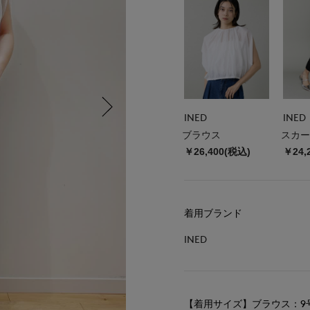
INED
INED
ブラウス
スカー
￥26,400(税込)
￥24,
着用ブランド
INED
【着用サイズ】ブラウス：9