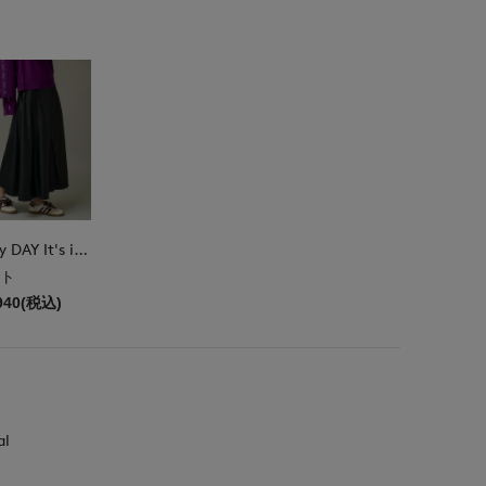
DAY by DAY It's international
ト
940(税込)
al