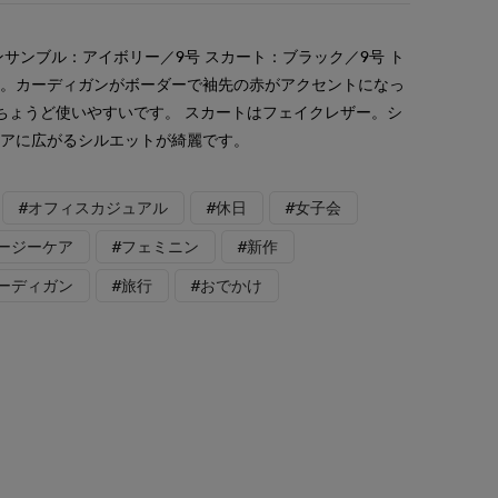
ンサンブル：アイボリー／9号 スカート：ブラック／9号 ト
ル。カーディガンがボーダーで袖先の赤がアクセントになっ
ちょうど使いやすいです。 スカートはフェイクレザー。シ
レアに広がるシルエットが綺麗です。
#オフィスカジュアル
#休日
#女子会
イージーケア
#フェミニン
#新作
カーディガン
#旅行
#おでかけ