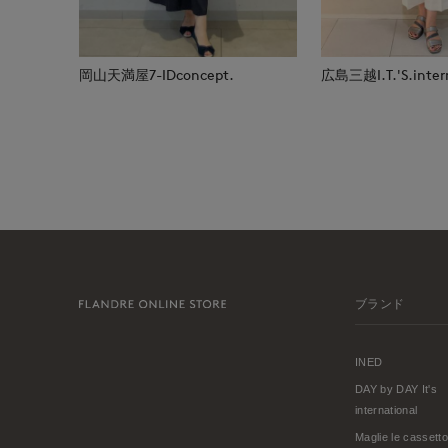
岡山天満屋7-IDconcept.
広島三越I.T.'S.inter
ブランド
INED
DAY by DAY It's
international
Maglie le cassetto