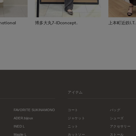
national
博多大丸7-IDconcept.
上本町近鉄I.T.'S
アイテム
FAVORITE SUKINAMONO
コート
バッグ
ADER.bijoux
ジャケット
シューズ
INED L
ニット
アクセサリー
Maglie L
カットソー
ストール