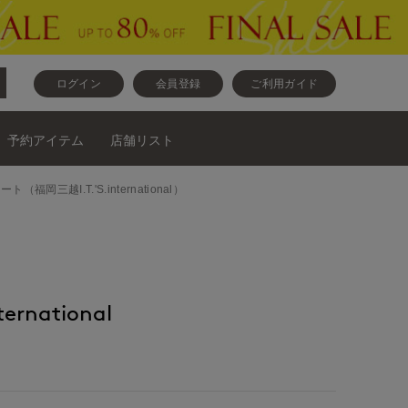
ログイン
会員登録
ご利用ガイド
予約アイテム
店舗リスト
カート（福岡三越I.T.'S.international）
ernational