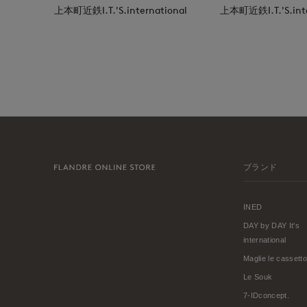
上本町近鉄I.T.'S.international
上本町近鉄I.T.'S.inte
ブランド
INED
DAY by DAY It's
international
Maglie le cassetto
Le Souk
7-IDconcept.