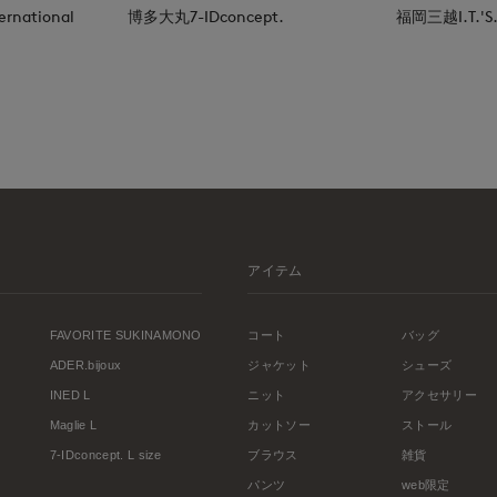
rnational
博多大丸7-IDconcept.
福岡三越I.T.'S.i
アイテム
FAVORITE SUKINAMONO
コート
バッグ
ADER.bijoux
ジャケット
シューズ
INED L
ニット
アクセサリー
Maglie L
カットソー
ストール
7-IDconcept. L size
ブラウス
雑貨
パンツ
web限定