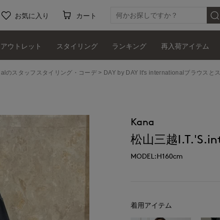
お気に入り
カート
アウトレット
スタイリング
ランキング
再入荷アイテム
ernationalのスタッフスタイリング・コーデ
DAY by DAY It's internationalブラウス
Kana
松山三越I.T.'S.int
MODEL:H160cm
着用アイテム