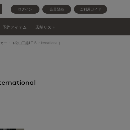
ログイン
会員登録
ご利用ガイド
予約アイテム
店舗リスト
とスカート（松山三越I.T.'S.international）
ernational