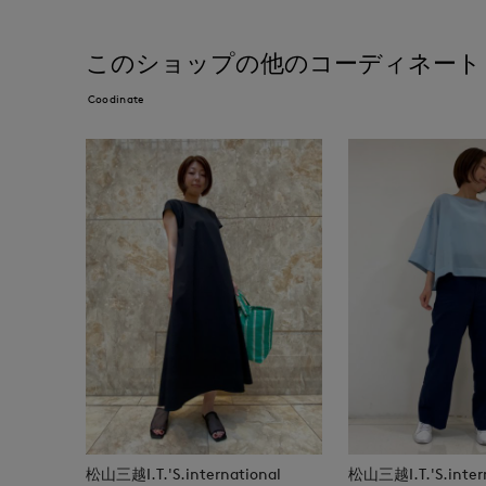
このショップの他のコーディネート
Coodinate
松山三越I.T.'S.international
松山三越I.T.'S.inter