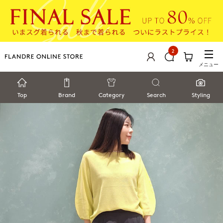
2
メニュー
Top
Brand
Category
Search
Styling