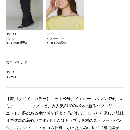
INED L
INED
パンツ
アクセサリー
￥24,200(税込)
￥19,800(税込)
着用ブランド
INED
INED L
【着用サイズ、カラー】ニット:9号、イエロー パンツ:7号、ス
ミクロ トップスは、大人気CUOOの秋の新作パフスリーブ
ニット。艶のある生地感で程よく品があり、しっとり優しい肌触
りで抜群の着心地です♪ボトムはキュプラ素材のストレートパン
ツ。バックウエストがゴム仕様、ゆったりめのサイズ感で楽チ