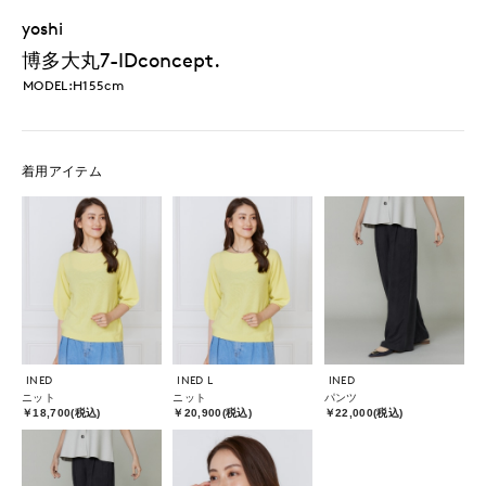
yoshi
博多大丸7-IDconcept.
MODEL:H155cm
着用アイテム
INED
INED L
INED
ニット
ニット
パンツ
￥18,700(税込)
￥20,900(税込)
￥22,000(税込)