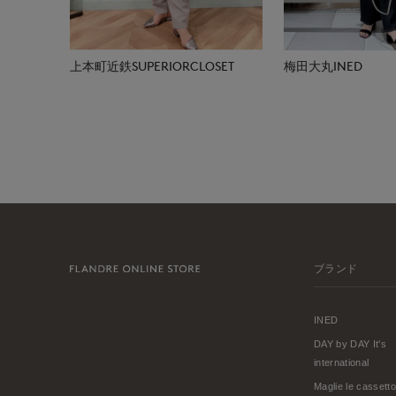
上本町近鉄SUPERIORCLOSET
梅田大丸INED
ブランド
INED
DAY by DAY It's
international
Maglie le cassetto