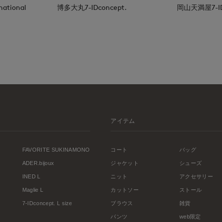
national
博多大丸7-IDconcept.
岡山天満屋7-IDc
アイテム
FAVORITE SUKINAMONO
コート
バッグ
ADER.bijoux
ジャケット
シューズ
INED L
ニット
アクセサリー
Maglie L
カットソー
ストール
7-IDconcept. L size
ブラウス
雑貨
パンツ
web限定