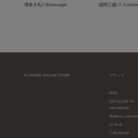
博多大丸7-IDconcept.
福岡三越I.T.'S.inter
ブランド
INED
DAY by DAY It's
international
Maglie le cassetto
Le Souk
7-IDconcept.