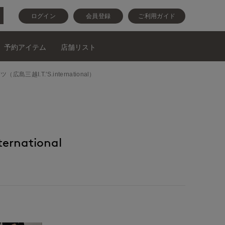
ログイン
会員登録
ご利用ガイド
予約アイテム
店舗リスト
ンツ（広島三越I.T.'S.international）
ernational