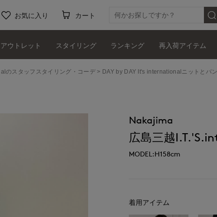
お気に入り
カート
アウトレット
スタイリング
ランキング
再入荷アイテム
ernationalのスタッフスタイリング・コーデ
DAY by DAY It's internationalニットとパ
Nakajima
広島三越I.T.'S.int
MODEL:H158cm
着用アイテム