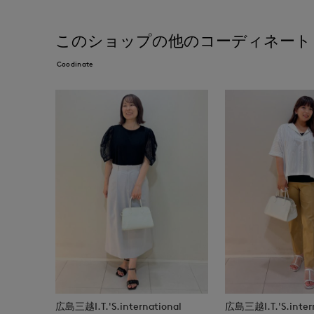
このショップの他のコーディネート
Coodinate
広島三越I.T.'S.international
広島三越I.T.'S.inter