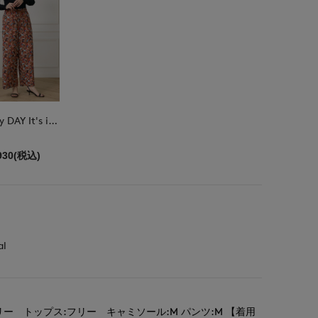
DAY by DAY It's international
930(税込)
al
ー トップス:フリー キャミソール:M パンツ:M 【着用