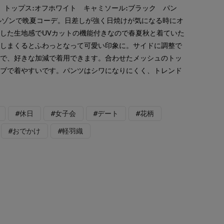
ク トップス:オフホワイト キャミソール:ブラック パン
能ブルゾンで晩夏コーデ。日差しが強く日焼けが気になる時にオ
した生地感でUVカットの機能付きなので春夏秋と着ていた
少しまくるとふわっとなって可愛い印象に。サイドに調整で
ので、好きな加減で着用できます。合わせたメッシュのトッ
ーブで着やすいです。パンツはシワになりにくく、トレンド
#休日
#女子会
#デート
#花柄
#おでかけ
#軽羽織