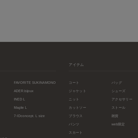
アイテム
FAVORITE SUKINAMONO
コート
バッグ
ADER.bijoux
ジャケット
シューズ
INED L
ニット
アクセサリー
Maglie L
カットソー
ストール
7-IDconcept. L size
ブラウス
雑貨
パンツ
web限定
スカート