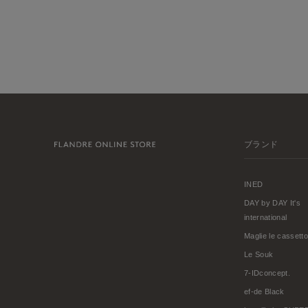
ブランド
INED
DAY by DAY It's
international
Maglie le cassetto
Le Souk
7-IDconcept.
ef-de Black