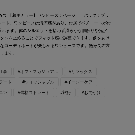
9号 【着用カラー】ワンピース：ベージュ バック：ブラ
ネート。ワンピースは清涼感があり、付属でペチコートが付
着れます。体のシルエットを拾わず滑らかな肌触りや光沢
ボタンを止めることでフィット感の調整できます。前をあけ
々なコーディネートが楽しめるワンピースです。低身長の方
ってます。
仕事
#オフィスカジュアル
#リラックス
#デート
#ウォッシャブル
#イージーケア
ニン
#骨格ストレート
#旅行
#おでかけ