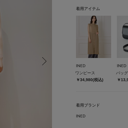
着用アイテム
INED
INED
ワンピース
バッグ
￥34,980(税込)
￥13,
着用ブランド
INED