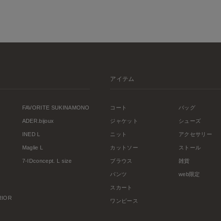
アイテム
FAVORITE SUKINAMONO
コート
バッグ
ADER.bijoux
ジャケット
シューズ
INED L
ニット
アクセサリー
Maglie L
カットソー
ストール
7-IDconcept. L size
ブラウス
雑貨
パンツ
web限定
スカート
ERIOR
ワンピース