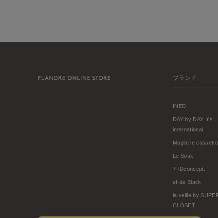
ブランド
INED
DAY by DAY It's
international
Maglie le cassetto
Le Souk
7-IDconcept.
ef-de Black
la veille by SUP
CLOSET