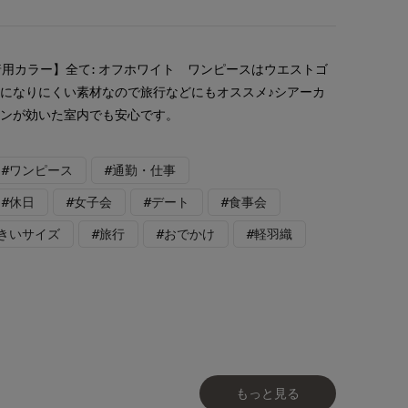
着用カラー】全て: オフホワイト ワンピースはウエストゴ
になりにくい素材なので旅行などにもオススメ♪シアーカ
コンが効いた室内でも安心です。
#ワンピース
#通勤・仕事
#休日
#女子会
#デート
#食事会
大きいサイズ
#旅行
#おでかけ
#軽羽織
もっと見る