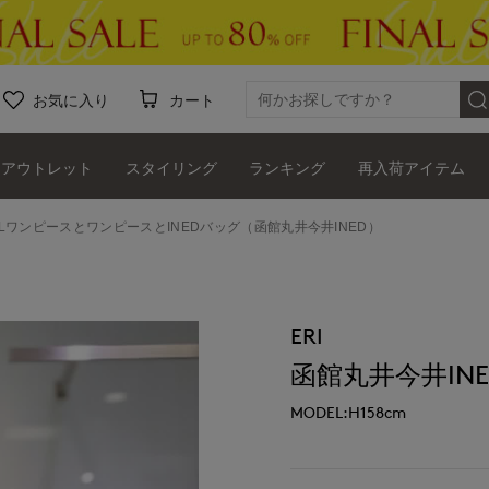
お気に入り
カート
アウトレット
スタイリング
ランキング
再入荷アイテム
D LワンピースとワンピースとINEDバッグ（函館丸井今井INED）
ERI
函館丸井今井INE
MODEL:H158cm