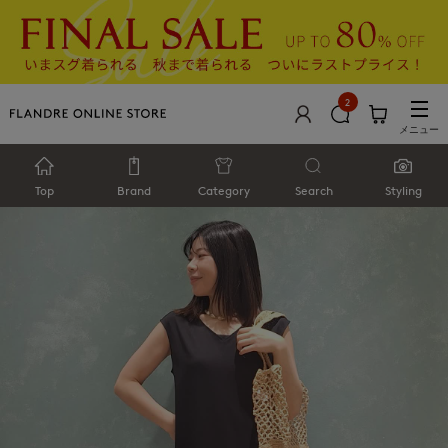
2
メニュー
Top
Brand
Category
Search
Styling