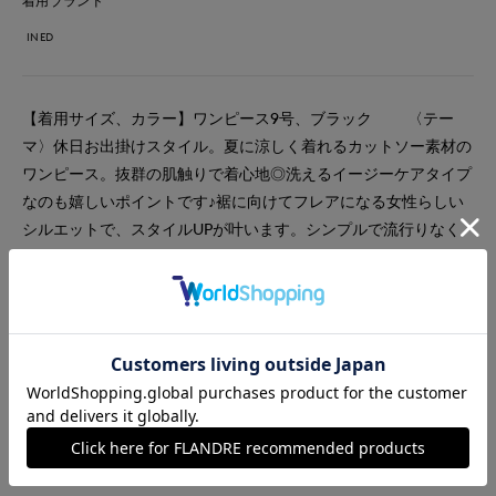
着用ブランド
INED
【着用サイズ、カラー】ワンピース9号、ブラック 〈テー
マ〉休日お出掛けスタイル。夏に涼しく着れるカットソー素材の
ワンピース。抜群の肌触りで着心地◎洗えるイージーケアタイプ
なのも嬉しいポイントです♪裾に向けてフレアになる女性らしい
シルエットで、スタイルUPが叶います。シンプルで流行りなく
お召しいただけるワンピースなので、一着あると重宝します！
#カットソー
#ワンピース
#リラックス
#休日
#女子会
#デート
#ウォッシャブル
#イージーケア
#大きいサイズ
#カジュアル
#フェミニン
#新作
#旅行
#おでかけ
#バッグ