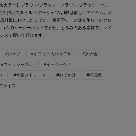
着用カラー】ブラウス:ブラック ブラウス:ブラック パン
ンお出掛けスタイル シアーシャツは1枚は欲しいアイテム。オ
房対策にもぴったりです。 幾何学レースは今年らしいクロ
トゴムのイージーパンツですが、とろみのある素材でキレイ
ンレスで履いて頂けます。
#シャツ
#オフィスカジュアル
#女子会
#ウォッシャブル
#イージーケア
ス
#骨格ストレート
#おでかけ
#軽羽織
プライス