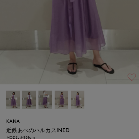
KANA
近鉄あべのハルカスINED
MODEL:H161cm