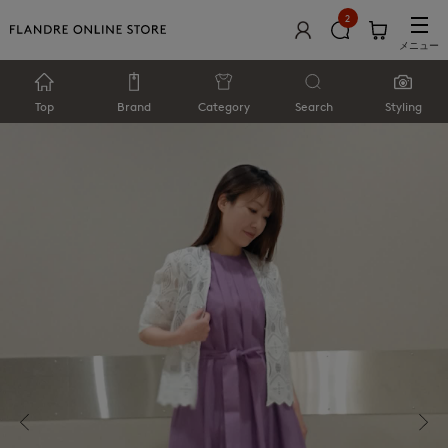
2
メニュー
Top
Brand
Category
Search
Styling