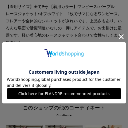
【着用サイズ】全て9号 【着用カラー】ワンピース:パープル
レースジャケット:オフホワイト 1枚でサマになるワンピース。
フレアーや全体的なシルエットがきれいです。上品さもあり、い
ろんな場面で活躍間違いなしの一押しアイテムで、お出掛けに最
適です。軽い着心地のレースジャケット合わせで女性らしくまと
めました。
#ワンピース
#ジャケット
#休日
#デート
#レース
#骨格ナチュラル
#おでかけ
#サンダル
このショップの他のコーディネート
Coodinate