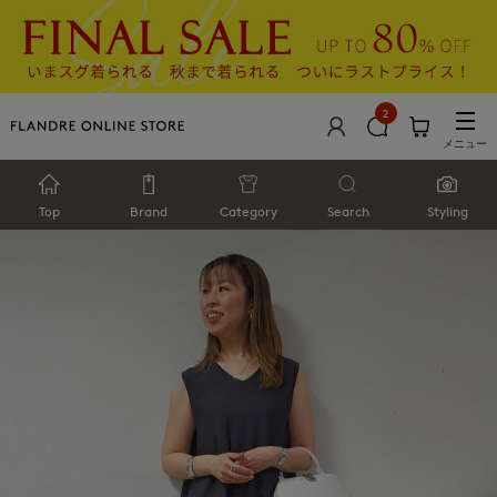
2
メニュー
Top
Brand
Category
Search
Styling