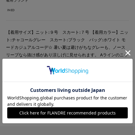
着用ブランド
INED
【着用サイズ】ニット:９号 スカート:７号 【着用カラー】ニッ
ト:チャコールグレー スカート:ブラック バッグ:ホワイト モ
ードカジュアルコーデ☆ 暑い夏は避けがちなグレーも、ノース
リーブなら抜け感があり涼しげに見せられます。 Aラインのニッ
トはシルエットに揺れ感があり、見た目の涼しさも◎
#スカート
#ニット
#休日
#ウォッシャブル
#イージーケア
#カジュアル
#新作
#モード
#骨格ウェーブ
#旅行
#おでかけ
#接触冷感
#バッグ