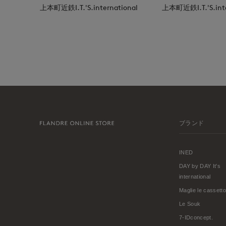
上本町近鉄I.T.'S.international
上本町近鉄I.T.'S.inte
ブランド
INED
DAY by DAY It's
international
Maglie le cassetto
Le Souk
7-IDconcept.