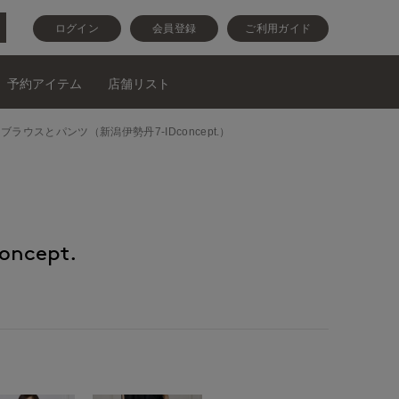
ログイン
会員登録
ご利用ガイド
予約アイテム
店舗リスト
カットソーとブラウスとパンツ（新潟伊勢丹7-IDconcept.）
ncept.