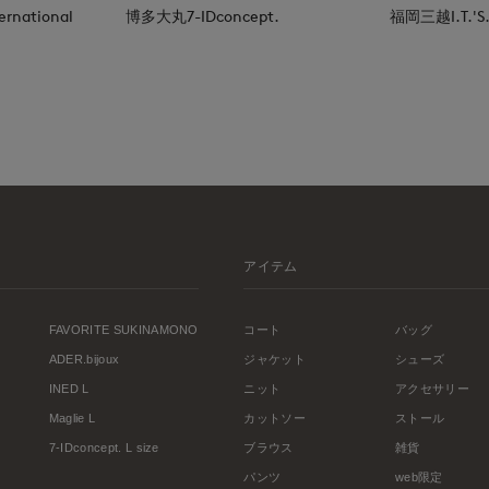
rnational
博多大丸7-IDconcept.
福岡三越I.T.'S.i
アイテム
FAVORITE SUKINAMONO
コート
バッグ
ADER.bijoux
ジャケット
シューズ
INED L
ニット
アクセサリー
Maglie L
カットソー
ストール
7-IDconcept. L size
ブラウス
雑貨
パンツ
web限定