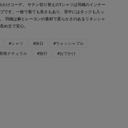
お出かけコーデ。 サテン切り替えのTシャツは羽織のインナー
ーブです。一枚で着ても長さもあり、背中にはタックも入っ
。 羽織は麻とレーヨンの素材で柔らかさのあるリネンシャ
る長め丈で安心。
#シャツ
#休日
#ウォッシャブル
#骨格ナチュラル
#旅行
#おでかけ