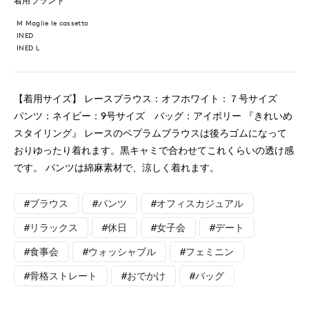
着用ブランド
M Maglie le cassetto
INED
INED L
【着用サイズ】 レースブラウス：オフホワイト：７号サイズ
パンツ：ネイビー：9号サイズ バッグ：アイボリー 『きれいめ
スタイリング』 レースのペプラムブラウスは後ろゴムになって
おりゆったり着れます。黒キャミで合わせてこれくらいの透け感
です。 パンツは綿麻素材で、涼しく着れます。
#ブラウス
#パンツ
#オフィスカジュアル
#リラックス
#休日
#女子会
#デート
#食事会
#ウォッシャブル
#フェミニン
#骨格ストレート
#おでかけ
#バッグ