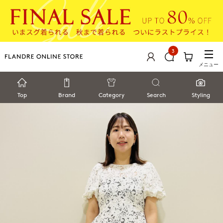
3
メニュー
Top
Brand
Category
Search
Styling