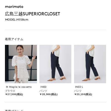
morimoto
広島三越SUPERIORCLOSET
MODEL:H158cm
着用アイテム
M Maglie le cassetto
INED
INED L
ブラウス
パンツ
パンツ
￥27,500(税込)
￥20,900(税込)
￥23,100(税込)