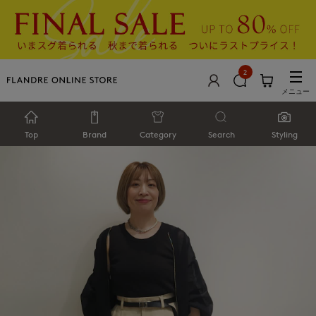
2
メニュー
Top
Brand
Category
Search
Styling