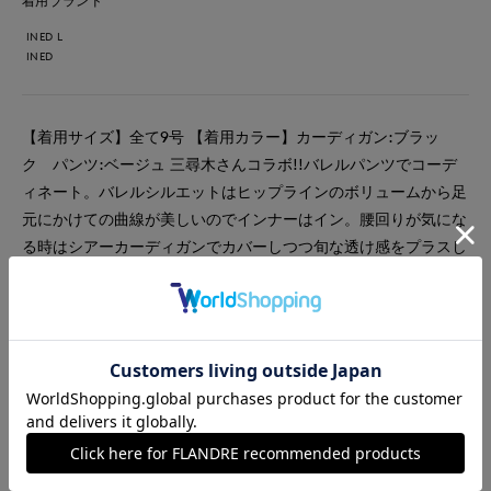
着用ブランド
INED L
INED
【着用サイズ】全て9号 【着用カラー】カーディガン:ブラッ
ク パンツ:ベージュ 三尋木さんコラボ!!バレルパンツでコーデ
ィネート。バレルシルエットはヒップラインのボリュームから足
元にかけての曲線が美しいのでインナーはイン。腰回りが気にな
る時はシアーカーディガンでカバーしつつ旬な透け感をプラスし
ました。
#ニット
#アクセサリー
#オフィスカジュアル
#女子会
#食事会
#ウォッシャブル
#イージーケア
#大きいサイズ
#骨格ストレート
#レイヤード
#カーディガン
#おでかけ
#コラボ
#シアー
#バッグ