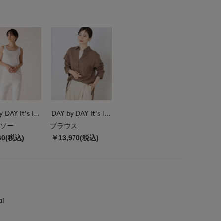
DAY by DAY It's international
DAY by DAY It's international
ソー
ブラウス
60(税込)
￥13,970(税込)
al