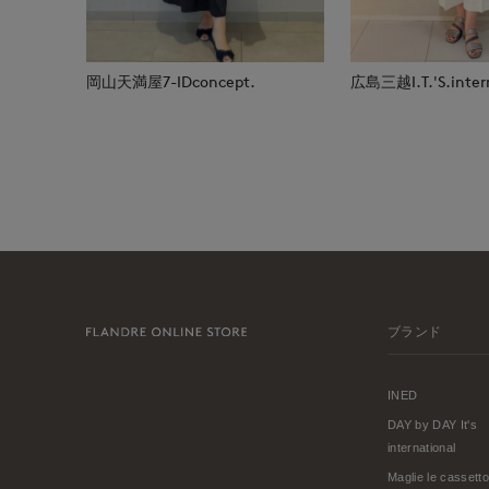
岡山天満屋7-IDconcept.
広島三越I.T.'S.inter
ブランド
INED
DAY by DAY It's
international
Maglie le cassetto