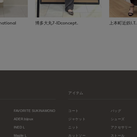
national
博多大丸7-IDconcept.
上本町近鉄I.T.'S
アイテム
FAVORITE SUKINAMONO
コート
バッグ
ADER.bijoux
ジャケット
シューズ
INED L
ニット
アクセサリー
Maglie L
カットソー
ストール