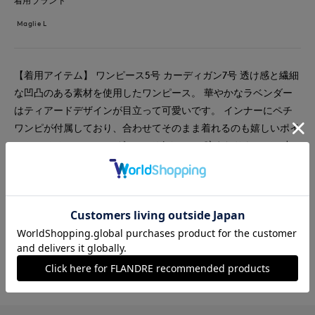
着用ブランド
Maglie L
【着用アイテム】 ワンピース5号 カーディガン7号 透け感と繊細
な凹凸のある素材を使用したワンピース。 華やかなラベンダー
はティアードデザインが目立って可愛いです。 インナーにペチ
ワンピが付属しており、合わせてそのまま着れるのも嬉しいポイ
ント。 ややオフショルダーのデザインで、腕まわりもカバー出
来ます。 とても軽くて着やすいので旅行やお出かけにもピッタ
リです。
#ワンピース
#リラックス
#休日
#女子会
#デート
#新作
#骨格ウェーブ
#旅行
#おでかけ