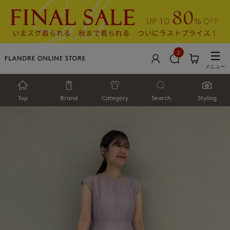
2
メニュー
Top
Brand
Category
Search
Styling