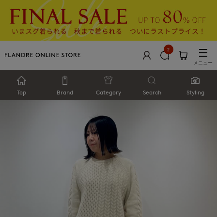
2
メニュー
Top
Brand
Category
Search
Styling