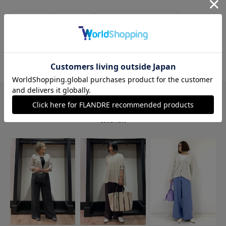
#ニット
#パンツ
#オフィスカジュアル
#リラックス
#休日
#女子会
#ウール
#チェック
#骨格ナチュラル
#おでかけ
このショップの他のコーディネート
Coodinate