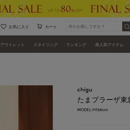
お気に入り
カート
アウトレット
スタイリング
ランキング
再入荷アイテム
chigu
たまプラーザ東急I.T.
MODEL:H166cm