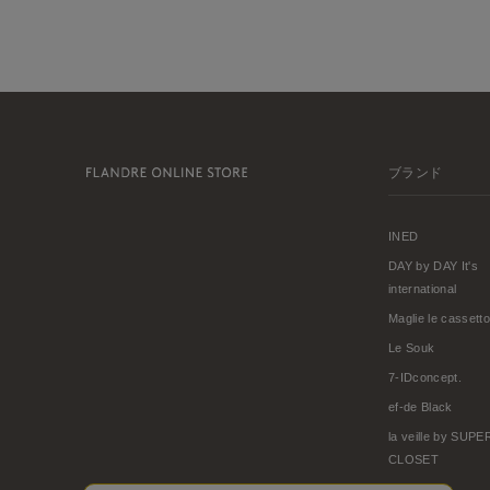
ブランド
INED
DAY by DAY It's
international
Maglie le cassetto
Le Souk
7-IDconcept.
ef-de Black
la veille by SUP
CLOSET