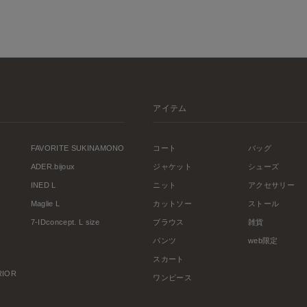
アイテム
FAVORITE SUKINAMONO
コート
バッグ
ADER.bijoux
ジャケット
シューズ
INED L
ニット
アクセサリー
Maglie L
カットソー
ストール
7-IDconcept. L size
ブラウス
雑貨
パンツ
web限定
スカート
ERIOR
ワンピース