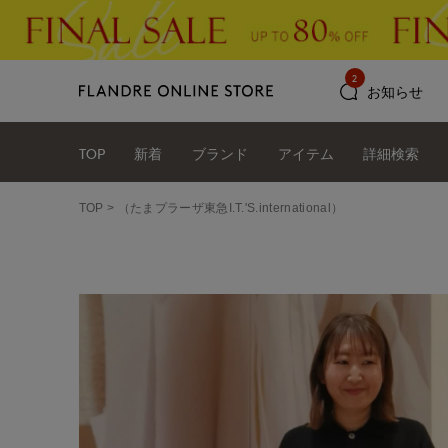
2
お知らせ
TOP
新着
ブランド
アイテム
詳細検索
TOP
（たまプラーザ東急I.T.'S.international）