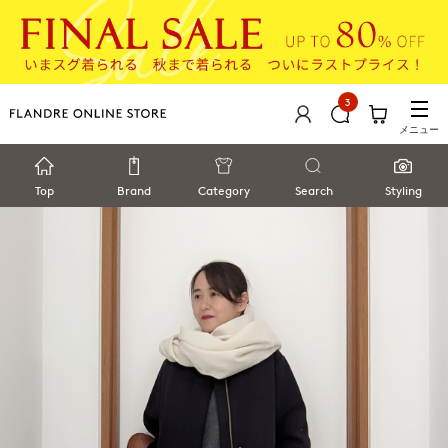
3
メニュー
Top
Brand
Category
Search
Styling