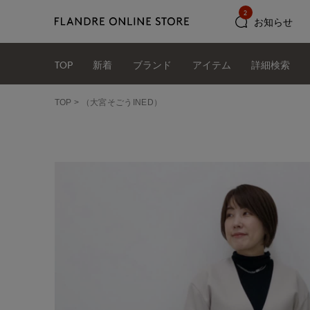
2
お知らせ
TOP
新着
ブランド
アイテム
詳細検索
TOP
（大宮そごうINED）