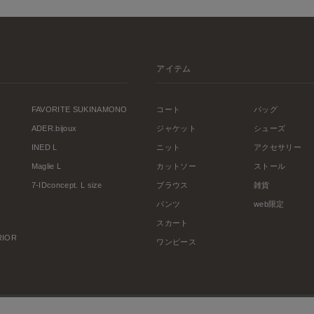
アイテム
FAVORITE SUKINAMONO
コート
バッグ
ADER.bijoux
ジャケット
シューズ
INED L
ニット
アクセサリー
Maglie L
カットソー
ストール
7-IDconcept. L size
ブラウス
雑貨
パンツ
web限定
スカート
ERIOR
ワンピース