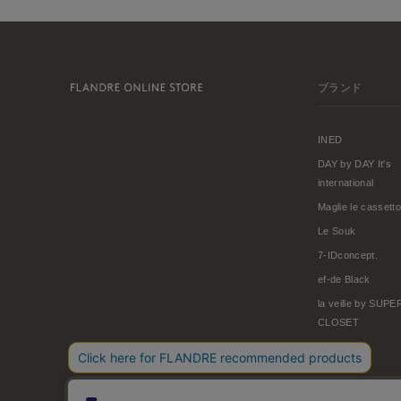
ブランド
INED
DAY by DAY It's
international
Maglie le cassetto
Le Souk
7-IDconcept.
ef-de Black
la veille by SUP
CLOSET