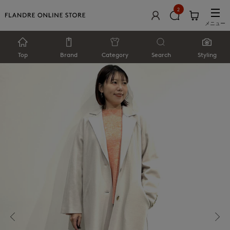
2
メニュー
Top
Brand
Category
Search
Styling