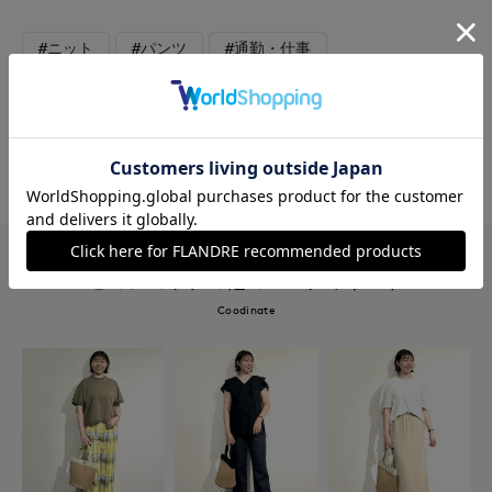
#ニット
#パンツ
#通勤・仕事
#オフィスカジュアル
#休日
#大きいサイズ
#ウール
#軽アウター
#骨格ウェーブ
#旅行
#おでかけ
#軽羽織
このショップの他のコーディネート
Coodinate