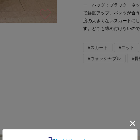
ー バッグ：ブラック ネ
て鮮度アップ。パンツが合
度の大きくないスカートに
す。どこも締め付けないの
#スカート
#ニット
#ウォッシャブル
#