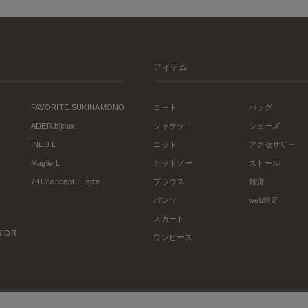
アイテム
FAVORITE SUKINAMONO
コート
バッグ
ADER.bijoux
ジャケット
シューズ
INED L
ニット
アクセサリー
Maglie L
カットソー
ストール
7-IDconcept. L size
ブラウス
雑貨
パンツ
web限定
スカート
ERIOR
ワンピース