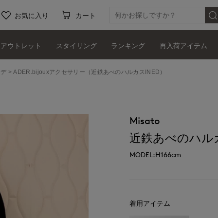
お気に入り
カート
アウトレット
スタイリング
ランキング
再入荷アイテム
ーデ
ADER.bijouxアクセサリー（近鉄あべのハルカスINED）
Misato
近鉄あべのハルカ
MODEL:H166cm
着用アイテム