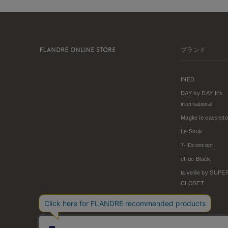
ブランド
INED
DAY by DAY It's
international
Maglie le cassetto
Le Souk
7-IDconcept.
ef-de Black
la veille by SUP
CLOSET