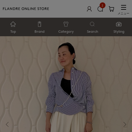
2
メニュー
Top
Brand
Category
Search
Styling