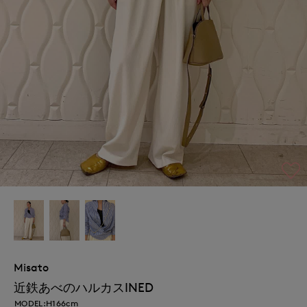
Misato
近鉄あべのハルカスINED
MODEL:H166cm