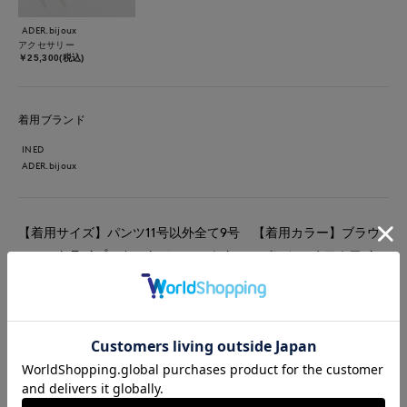
ADER.bijoux
アクセサリー
￥25,300(税込)
着用ブランド
INED
ADER.bijoux
【着用サイズ】パンツ11号以外全て9号 【着用カラー】ブラウ
ス：ストライプ カットソー：スミクロ パンツ：オフホワイ
ト ネックレス：ゴールド バッグ：キャメル オーバーサイズ
シャツをカシュクールデザインで着ると骨格ストレートの私は首
まわりがスッキリ見えます。ウエストインせずともすっきり決ま
るのも嬉しいポイント。合わせたパンツのウエストラップデザイ
ンも生きてきます。