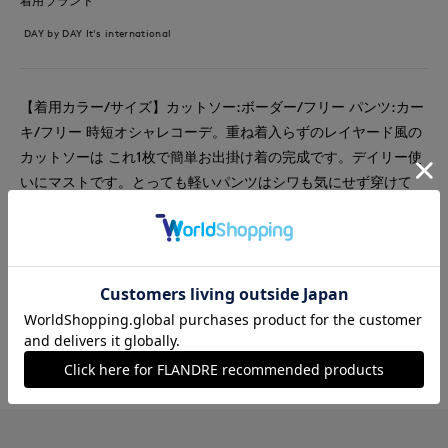
着用ブランド
DAY by DAY It's international
【着用カラー/サイズ】カットソー:ボーダー/フリー パンツ:カー
キ/フリー 時短オシャレコーデ。重ね着入らずのレイヤード風の
カットソーは これ1枚で簡単お出掛け着の完成です。デイリー使
いにマストです。とっても軽いパンツはシワも気にせず穿けて
ウエスト総ゴムでドロストなのでウエストも自由に調整が可能で
す。
#カットソー
#パンツ
#リラックス
#休日
#イージーケア
#ボーダー
#カジュアル
#新作
#骨格ウェーブ
#おでかけ