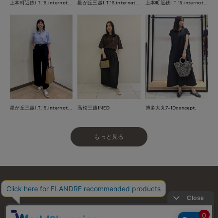
上本町近鉄I.T.'S.international
星が丘三越I.T.'S.international
上本町近鉄I.T.'S.international
星が丘三越I.T.'S.international
高松三越INED
博多大丸7-IDconcept.
もっと見る
お問い合わせ
利用規約
会社概要
プライバシーポリシー