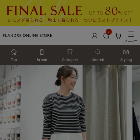
2
メニュー
Top
Brand
Category
Search
Styling