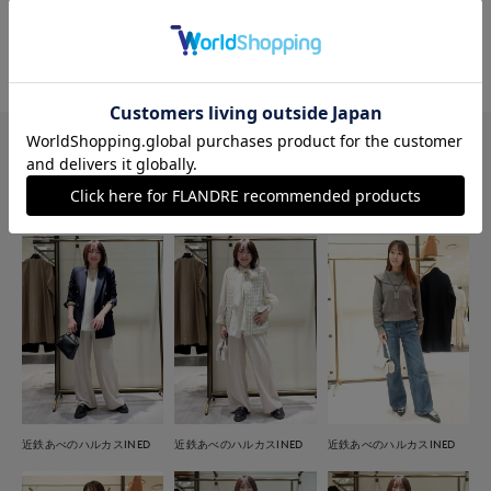
#オフィスカジュアル
#女子会
#フェミニン
#骨格ストレート
#美脚パンツ
このショップの他のコーディネート
Coodinate
近鉄あべのハルカスINED
近鉄あべのハルカスINED
近鉄あべのハルカスINED