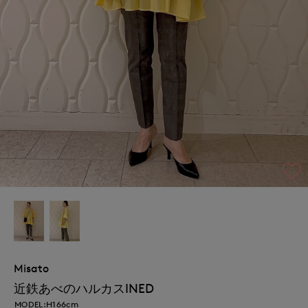
Misato
近鉄あべのハルカスINED
MODEL:H166cm