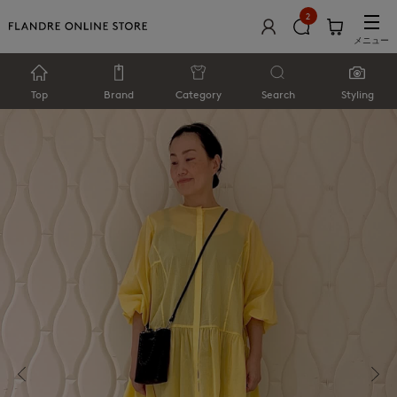
2
メニュー
Top
Brand
Category
Search
Styling