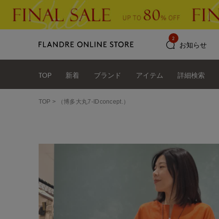
2
お知らせ
TOP
新着
ブランド
アイテム
詳細検索
TOP
（博多大丸7-IDconcept.）