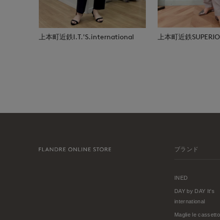
上本町近鉄I.T.'S.international
上本町近鉄SUPERIOR
ブランド
INED
DAY by DAY It's
international
Maglie le cassetto