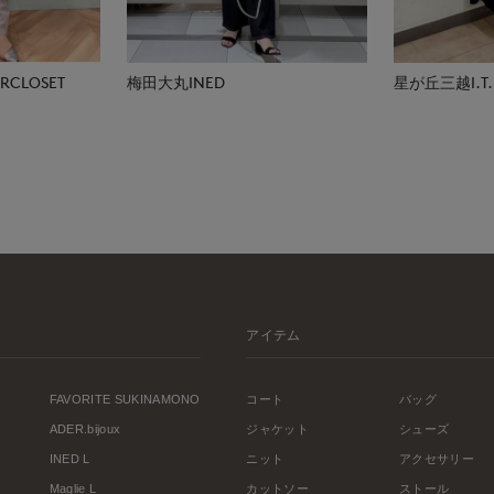
CLOSET
梅田大丸INED
星が丘三越I.T.'S
アイテム
FAVORITE SUKINAMONO
コート
バッグ
ADER.bijoux
ジャケット
シューズ
INED L
ニット
アクセサリー
Maglie L
カットソー
ストール