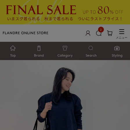
2
メニュー
Top
Brand
Category
Search
Styling