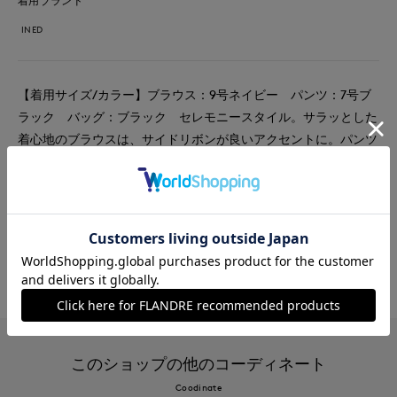
着用ブランド
INED
【着用サイズ/カラー】ブラウス：9号ネイビー パンツ：7号ブ
ラック バッグ：ブラック セレモニースタイル。サラッとした
着心地のブラウスは、サイドリボンが良いアクセントに。パンツ
もストレッチが効いていてとても履きやすいです。
#ブラウス
#パンツ
#通勤・仕事
#セレモニー
#女子会
#食事会
#ウォッシャブル
#フォーマル
#骨格ストレート
このショップの他のコーディネート
Coodinate