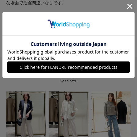
な場面で活躍間違いなしです。
#コート
#ニット
#パンツ
#休日
#デート
#雑誌掲載
#ウール
#チェック
#骨格ナチュラル
#おでかけ
このショップの他のコーディネート
Coodinate