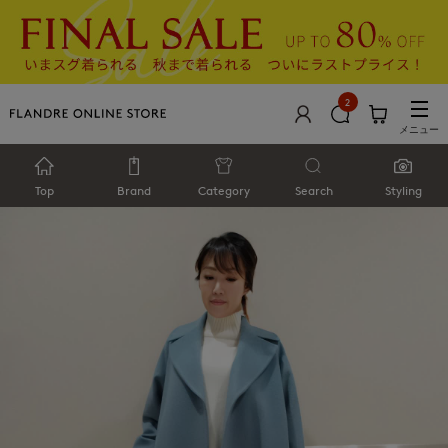
2
メニュー
Top
Brand
Category
Search
Styling