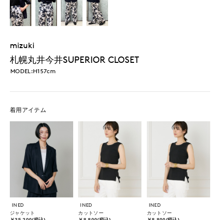
mizuki
札幌丸井今井SUPERIOR CLOSET
MODEL:H157cm
着用アイテム
INED
INED
INED
ジャケット
カットソー
カットソー
￥35,200(税込)
￥8,800(税込)
￥8,800(税込)