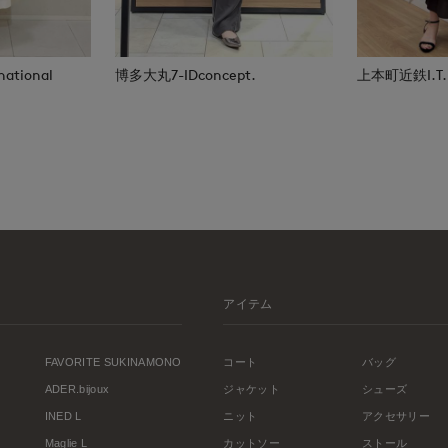
national
博多大丸7-IDconcept.
上本町近鉄I.T.'S
アイテム
FAVORITE SUKINAMONO
コート
バッグ
ADER.bijoux
ジャケット
シューズ
INED L
ニット
アクセサリー
Maglie L
カットソー
ストール