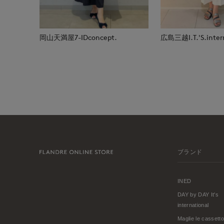
岡山天満屋7-IDconcept.
広島三越I.T.'S.inter
ブランド
INED
DAY by DAY It's
international
Maglie le cassetto