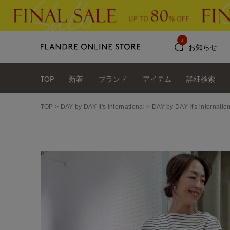
3
お知らせ
TOP
新着
ブランド
アイテム
詳細検索
TOP
DAY by DAY It's international
DAY by DAY It's int