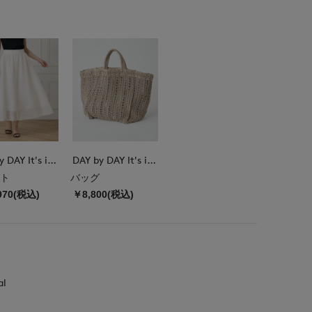
DAY by DAY It's international
DAY by DAY It's international
ト
バッグ
970(税込)
￥8,800(税込)
al