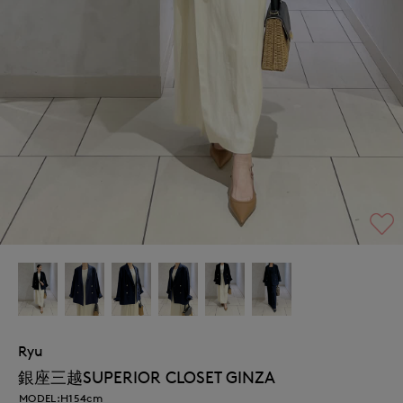
Ryu
銀座三越SUPERIOR CLOSET GINZA
MODEL:H154cm