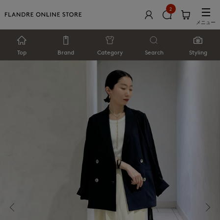
2
メニュー
Top
Brand
Category
Search
Styling