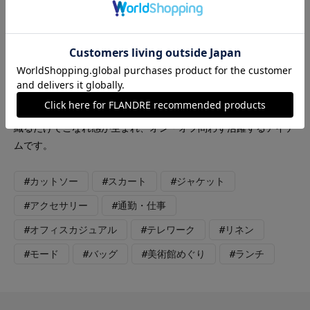
【カラー・サイズ】ジャケット:ネイビー・7号 カットソー:オ
フホワイト・9号 スカート:アイボリー・7号 程よくゆとりの
あるダブルジャケットに、柔らかな落ち感が美しいロングスカー
トを合わせた洗練スタイル。すっきりとしたシルエットで甘くな
りすぎず、きれいめにもカジュアルにも着こなせます。さっと羽
織るだけでこなれ感が生まれ、オン・オフ問わず活躍するアイテ
ムです。
#カットソー
#スカート
#ジャケット
#アクセサリー
#通勤・仕事
#オフィスカジュアル
#テレワーク
#リネン
#モード
#バッグ
#美術館めぐり
#ランチ