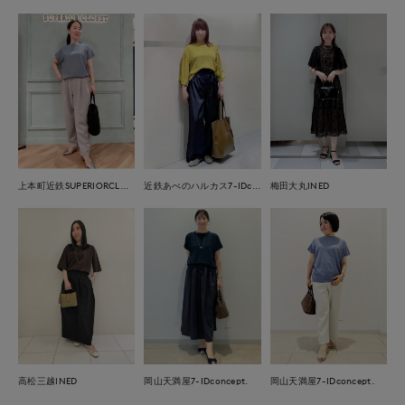
上本町近鉄SUPERIORCLOSET
近鉄あべのハルカス7-IDconcept.
梅田大丸INED
岡山天満屋7-IDconcept.
高松三越INED
岡山天満屋7-IDconcept.