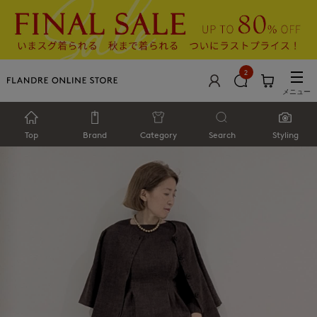
2
メニュー
Top
Brand
Category
Search
Styling