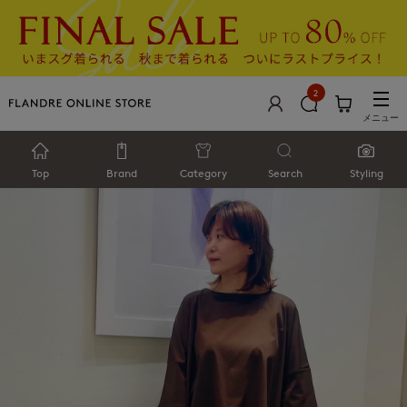
2
メニュー
Top
Brand
Category
Search
Styling