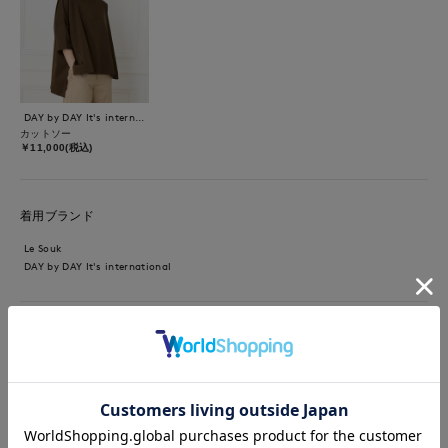
DAY by DAY It's international
カットソー
￥11,000(税込)
着用ブランド
Le Souk
DAY by DAY It's international
【着用サイズ/カラー】カットソーダークブラウン:フリーサイ
ズ パンツグレーベージュ：9号サイズ 太ももカバー、下半身
お悩みの方に試してほしいストレートパンツ。落ち感ある素材で
履き心地よく、長めのカットソー合わせもタックの陰影がスッキ
リ美脚にみせてくれます。 TPO、通年履き回しの推しパンツと麻