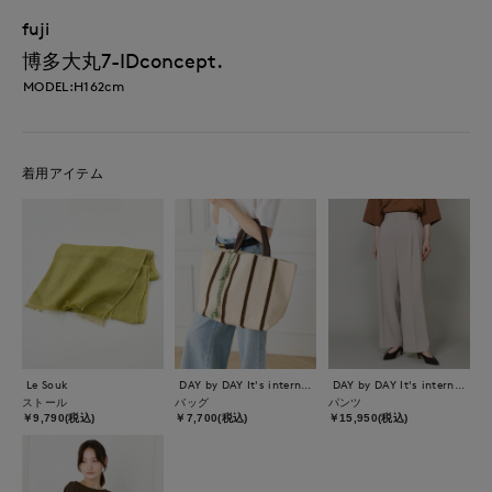
fuji
博多大丸7-IDconcept.
MODEL:H162cm
着用アイテム
Le Souk
DAY by DAY It's international
DAY by DAY It's international
ストール
バッグ
パンツ
￥9,790(税込)
￥7,700(税込)
￥15,950(税込)