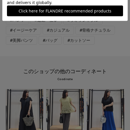
のカラーストールで涼感ある寒暖差対策コーデ。
#パンツ
#通勤・仕事
#ウォッシャブル
#イージーケア
#カジュアル
#骨格ナチュラル
#美脚パンツ
#バッグ
#カットソー
このショップの他のコーディネート
Coodinate