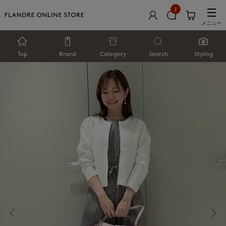
2
メニュー
Top
Brand
Category
Search
Styling