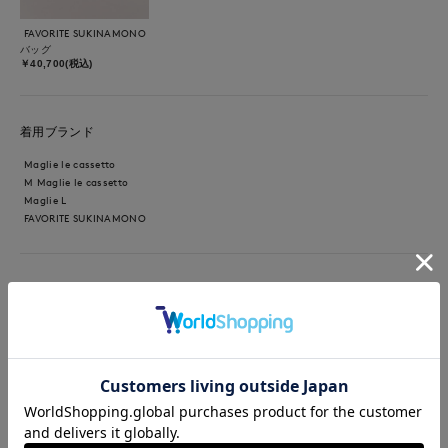
FAVORITE SUKINAMONO
バッグ
￥40,700(税込)
着用ブランド
Maglie le cassetto
M Maglie le cassetto
Maglie L
FAVORITE SUKINAMONO
【着用サイズ】ニット:オフホワイト/9号 ワンピース:格子/7
号 お食事やお出かけスタイリング チェック柄のワンピースで
すが、大きすぎず大人可愛いワンピースです。素材も軽く薄いの
で、夏も着ていただけます。合わせたカーディガンはしっかりと
した生地感ですのできちんと見えする羽織りです。お袖口のMの
ロゴがポイントです。いつものサイズで大丈夫でした。