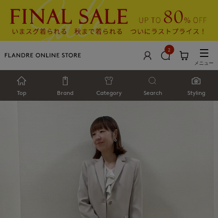
2
メニュー
Top
Brand
Category
Search
Styling