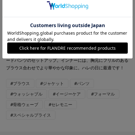
INED
INED L
FAVORITE SUKINAMONO
【着用サイズ】全て9号 【着用カラー】ジャケット、パンツ共に
ベージュ ブラウス、バック共にアイボリー セレモニースタイル
お顔写りが良いベージュカラーのテーラードジャケットとテーパ
ードパンツのセットアップ。インナーには、胸元にフリルのある
ブラウス合わせでより華やかな印象に。ハレの日に最適です！
#ブラウス
#ジャケット
#パンツ
#ウォッシャブル
#イージーケア
#フォーマル
#骨格ウェーブ
#セレモニー
#スペシャルプライス