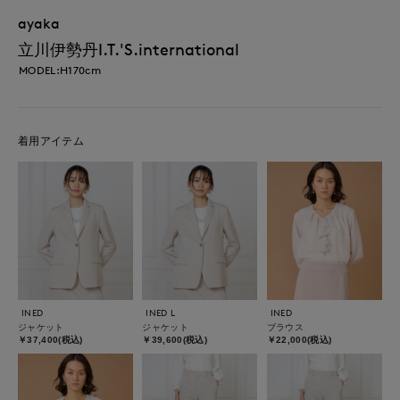
ayaka
立川伊勢丹I.T.'S.international
MODEL:H170cm
着用アイテム
INED
INED L
INED
ジャケット
ジャケット
ブラウス
￥37,400(税込)
￥39,600(税込)
￥22,000(税込)