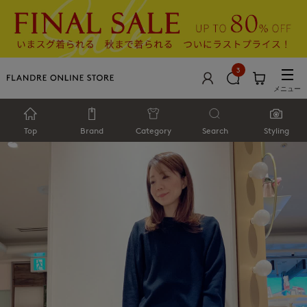
3
メニュー
Top
Brand
Category
Search
Styling