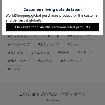
ルなのも嬉しいポイント。タイトめのスカートと合わせて前身落
ち着いたカラーでシックな装いのお出かけスタイリングにおすす
めです。
#スカート
#ニット
#通勤・仕事
#オフィスカジュアル
#デート
#ウォッシャブル
#イージーケア
#大きいサイズ
#ウール
#カシミヤ
#マニッシュ
#モード
#トラッド
#骨格ウェーブ
#おでかけ
#キルティング
#バッグ
このショップの他のコーディネート
Coodinate