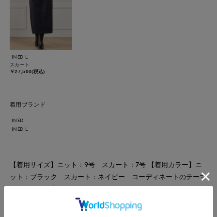
INED L
スカート
￥27,500(税込)
着用ブランド
INED
INED L
【着用サイズ】ニット：9号 スカート：7号 【着用カラー】ニ
ット：ブラック スカート：ネイビー コーディネートのテーマ
はシックなお出かけスタイリングです。 カシミヤ混のニット
は、袖がゆったりしているわりに、華奢見えが叶う美シルエット
で、薄手なのに暖かく、これからの時期も大活躍。ウォッシャブ