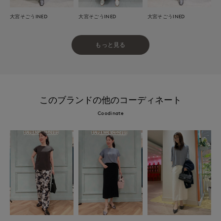
大宮そごうINED
大宮そごうINED
大宮そごうINED
もっと見る
このブランドの他のコーディネート
Coodinate