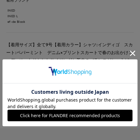
着用ブランド
INED
INED L
ef-de Black
【着用サイズ】全て9号【着用カラー】シャツ:インディゴ スカ
ート:ペパーミント デニム×プリントスカートで春のお出かけコ
ーデ。ゆったりとしたサイジングと着丈のバランスがちょうどい
いデニムシャツは程よい厚みで季節の変わり目にぴったり。柔ら
かい着心地でロングシーズン活躍のアイテムです。INEDオリジ
ナルプリントのスカートで一気に装いも気分も春の始まりです。
#スカート
#シャツ
#休日
#デニム
#おでかけ
#バッグ