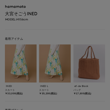
hamamoto
大宮そごうINED
MODEL:H156cm
着用アイテム
INED
INED L
ef-de Black
スカート
スカート
バッグ
￥33,000(税込)
￥35,200(税込)
￥17,600(税込)