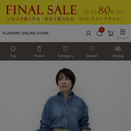
3
メニュー
Top
Brand
Category
Search
Styling