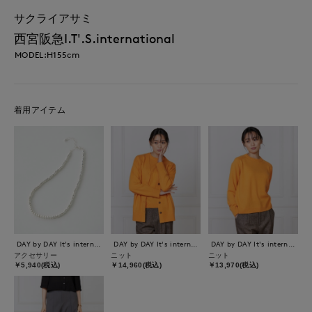
サクライアサミ
西宮阪急I.T'.S.international
MODEL:H155cm
着用アイテム
DAY by DAY It's international
DAY by DAY It's international
DAY by DAY It's international
アクセサリー
ニット
ニット
￥5,940(税込)
￥14,960(税込)
￥13,970(税込)