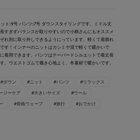
ニット:9号 パンツ:7号 ダウンスタイリングです。ミドル丈
、長すぎずバランスが取りやすいので小柄さんにもオススメ
れぞれ別に取り外しできるようにっています。軽くて着膨れ
メです！インナーのニットはカシミヤ混で軽くて暖かいで
フに着用できます。パンツはテーパードシルエットで着丈長
ます。ウエストゴムで履き心地よく、冬素材で暖かいです。
#ダウン
#ニット
#パンツ
#リラックス
イージーケア
#大きいサイズ
#ウール
ー
#骨格ウェーブ
#旅行
#おでかけ