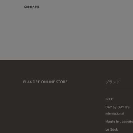
Coodinate
ブランド
INED
DAY by DAY It's
international
Maglie le cassetto
Le Souk