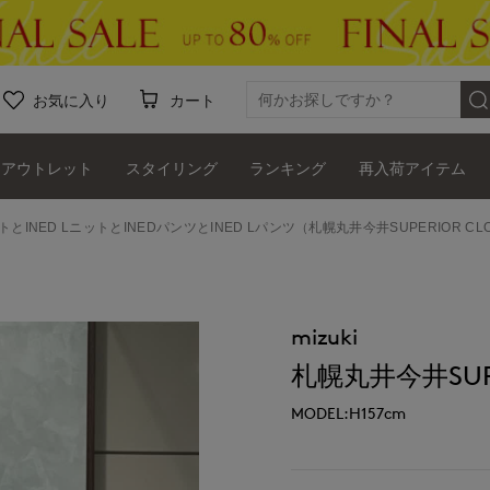
お気に入り
カート
アウトレット
スタイリング
ランキング
再入荷アイテム
トとINED LニットとINEDパンツとINED Lパンツ（札幌丸井今井SUPERIOR CL
mizuki
札幌丸井今井SUPE
MODEL:H157cm