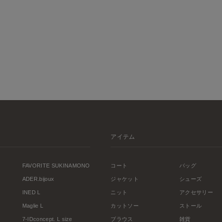
アイテム
FAVORITE SUKINAMONO
コート
バッグ
ADER.bijoux
ジャケット
シューズ
INED L
ニット
アクセサリー
Maglie L
カットソー
ストール
7-IDconcept. L size
ブラウス
雑貨