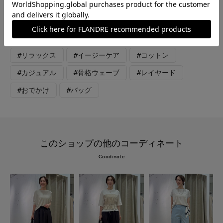
インのシルエットが全体のバランスを程良くまとめます。
#カットソー
#スカート
#ニット
#リラックス
#イージーケア
#コットン
#カジュアル
#骨格ウェーブ
#レイヤード
#おでかけ
#バッグ
このショップの他のコーディネート
Coodinate