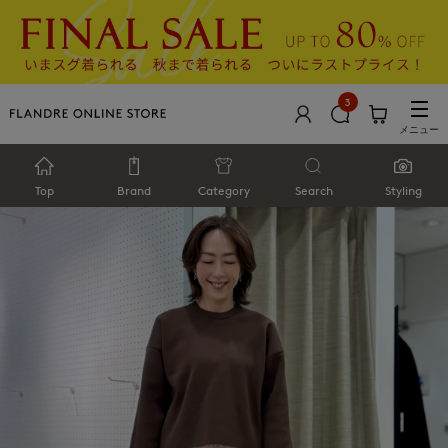
3
メニュー
Top
Brand
Category
Search
Styling