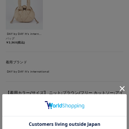
DAY by DAY It's international
バッグ
￥3,960(税込)
着用ブランド
DAY by DAY It's international
【着用カラー/サイズ】 ニット:ブラウン/フリー カットソー:アイ
ボリー/9号 スカート:ベージュ/9号 春まで着られるレイヤードコ
ーデ。スポンディッシュなスエット風ニットはとても軽い素材で
大人カジュアルな着こなしにオススメです。レイヤードには欠か
せないレースのカットソーは袖口と裾だけがレースなのでポイン
ト使いに便利。ウエスト総ゴムのスカートは広がり過ぎないAラ